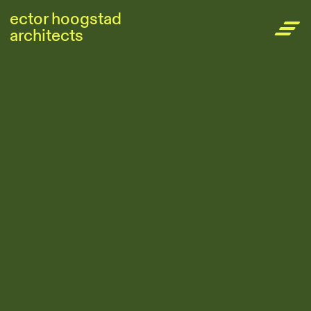
Skip
ector hoogstad
Hoofdnavigatie
to
architects
main
content