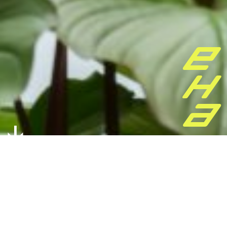
E
H
A