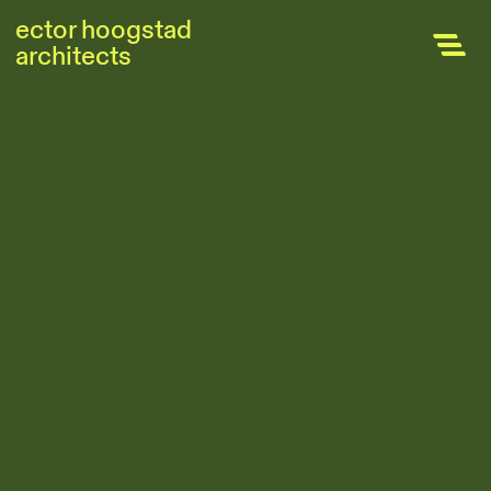
Skip
ector hoogstad
Hoofdnavigatie
to
architects
main
content